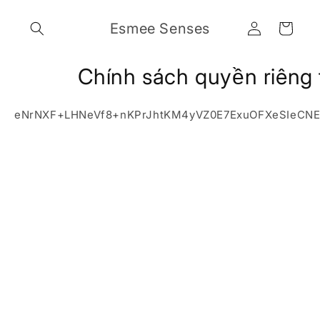
Chuyển
đến nội
Đăng
Giỏ
Esmee Senses
dung
nhập
hàng
Chính sách quyền riêng 
eNrNXF+LHNeVf8+nKPrJhtKM4yVZ0E7ExuOFXeSIeCNEX